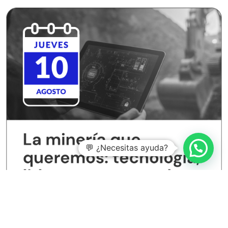
💬 ¿Necesitas ayuda?