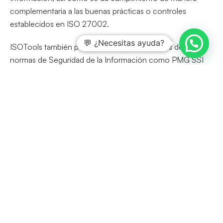
complementaria a las buenas prácticas o controles
establecidos en ISO 27002.
💬 ¿Necesitas ayuda?
ISOTools también permite aplicar los requisitos de otras
normas de Seguridad de la Información como PMG SSI
de los Servicios Públicos de Chile, entre otros.
Este software permite
integrar la ISO 27001 con otras
normas
, como ISO 9001, ISO 14001 e ISO 45001 de una
forma sencilla, gracias a su estructura modular.