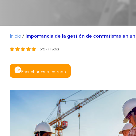
Inicio
/
Importancia de la gestión de contratistas en u
5/5 - (1 voto)
Escuchar esta entrada