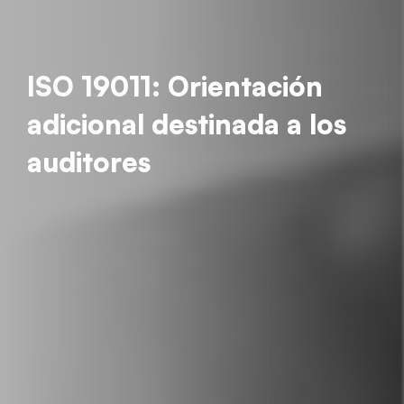
ISO 19011: Orientación
adicional destinada a los
auditores