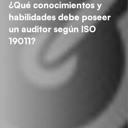
¿Qué conocimientos y
habilidades debe poseer
un auditor según ISO
19011?