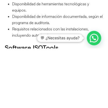
Disponibilidad de herramientas tecnológicas y
equipos.
Disponibilidad de información documentada, según el
programa de auditoría.
Requisitos relacionados con las instalaciones,
incluyendo autorizaciones.
💬 ¿Necesitas ayuda?
Software ISOTools
La norma ISO 19011 que hemos analizado en este artículo
para la gestión y realización de auditorías, intenta mejorar
y proporcionar
beneficios para las empresas y los
auditores,
reduciendo el tiempo y los riesgos que se
puedan generar en un proceso de auditoría.
Implementar un sistema de gestión proporciona
numerosos beneficios, aunque también entraña cierta