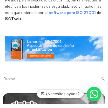
Riesgos para la seguridad bajo control, dar una respuesta
efectiva a los incidentes de seguridad… eso y mucho más
es lo que obtendrá con el
software para ISO 27001
de
ISOTools.
Buscar
En
💬 ¿Necesitas ayuda?