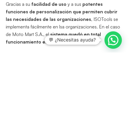
Gracias a su
facilidad de uso
y a sus
potentes
funciones de personalización que permiten cubrir
las necesidades de las organizaciones
, ISOTools se
implementa fácilmente en lsa organizaciones. En el caso
de Moto Mart S.A., el
sistema quedó en total
💬 ¿Necesitas ayuda?
funcionamiento en solo 3 meses
.
Si necesita llevar a cabo la
automatización de la ISO 9001
y saber cómo funciona este software para la gestión ISO,
puede inscribirse de forma gratuita en la próxima demo de
ISOTools, se celebra cada martes. Solo debe
hacer clic
aquí
y seleccionar la fecha que mejor se adapte a su
agenda.