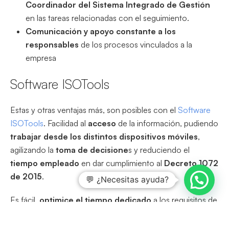
Coordinador del Sistema Integrado de Gestión
en las tareas relacionadas con el seguimiento.
Comunicación y apoyo constante a los
responsables
de los procesos vinculados a la
empresa
Software ISOTools
Estas y otras ventajas más, son posibles con el
Software
ISOTools
. Facilidad al
acceso
de la información, pudiendo
trabajar desde los distintos dispositivos móviles
,
agilizando la
toma de decisione
s y reduciendo el
tiempo empleado
en dar cumplimiento al
Decreto 1072
de 2015
.
💬 ¿Necesitas ayuda?
Es fácil,
optimice el tiempo dedicado
a los requisitos de
las distintas normas y normativas, automatizando todo su
Sitema de Gestión con el Software ISOTools.