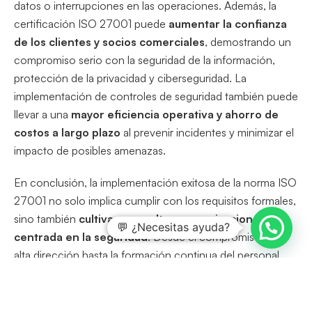
datos o interrupciones en las operaciones. Además, la
certificación ISO 27001 puede
aumentar la confianza
de los clientes y socios comerciales
, demostrando un
compromiso serio con la seguridad de la información,
protección de la privacidad y ciberseguridad. La
implementación de controles de seguridad también puede
llevar a una
mayor eficiencia operativa y ahorro de
costos a largo plazo
al prevenir incidentes y minimizar el
impacto de posibles amenazas.
En conclusión, la implementación exitosa de la norma ISO
27001 no solo implica cumplir con los requisitos formales,
sino también
cultivar una cultura organizacional
💬 ¿Necesitas ayuda?
centrada en la seguridad
. Desde el compromiso de la
alta dirección hasta la formación continua del personal,
cada paso contribuye a
fortalecer la resiliencia de la
organización
frente a las crecientes amenazas
cibernéticas. Al acoger un
enfoque basado en el