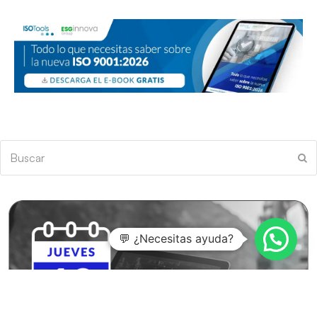
Buscar
En
💬 ¿Necesitas ayuda?