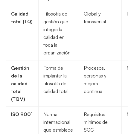
Calidad
Filosofía de
Global y
Fil
total (TQ)
gestión que
transversal
integra la
calidad en
toda la
organización
Gestión
Forma de
Procesos,
Me
de la
implantar la
personas y
calidad
filosofía de
mejora
total
calidad total
continua
(TQM)
ISO 9001
Norma
Requisitos
Nor
internacional
mínimos del
que establece
SGC