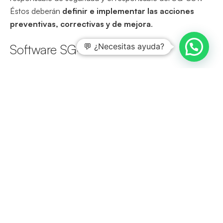
Éstos deberán
definir e implementar las acciones
preventivas, correctivas y de mejora
.
💬 ¿Necesitas ayuda?
Software SG-SST
Otra medida que aumenta la eficacia de un
SG-SST
es su
automatización. Para ello podemos hacer uso de
herramientas como el
Software ISOTools
Excellence
que cuenta con el diseño y capacidad
suficiente para dar respuesta a todos los requisitos.