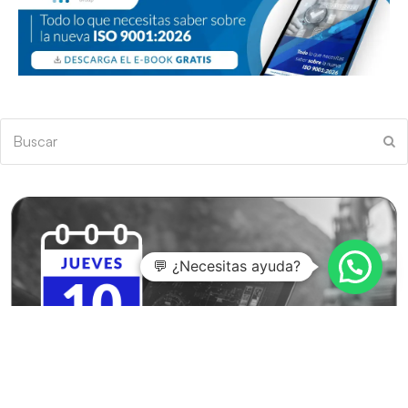
Buscar
En
💬 ¿Necesitas ayuda?