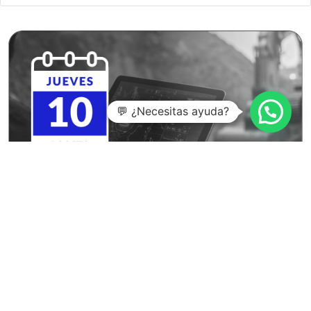
💬 ¿Necesitas ayuda?