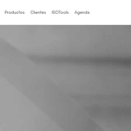
Productos
Clientes
ISOTools
Agenda
SO 9001
SO 9001
SO 9004
O / IEC 17025
TF 16949
O / IEC 17025
O 21001