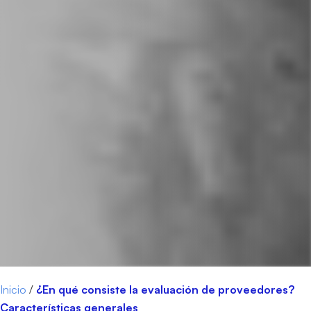
Inicio
/
¿En qué consiste la evaluación de proveedores?
Características generales