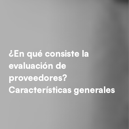
¿En qué consiste la
evaluación de
proveedores?
Características generales