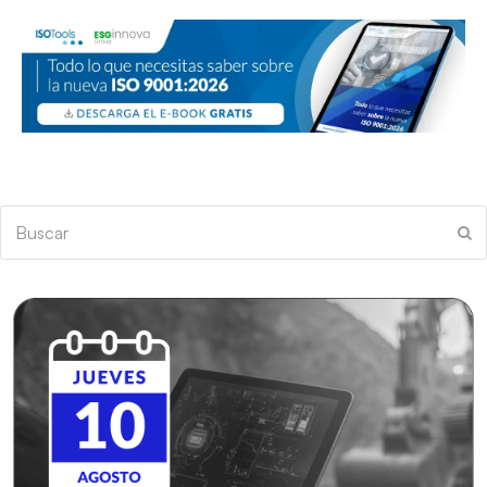
Buscar
En