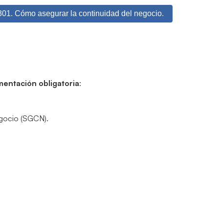
301. Cómo asegurar la continuidad del negocio.
entación obligatoria
:
egocio (SGCN).