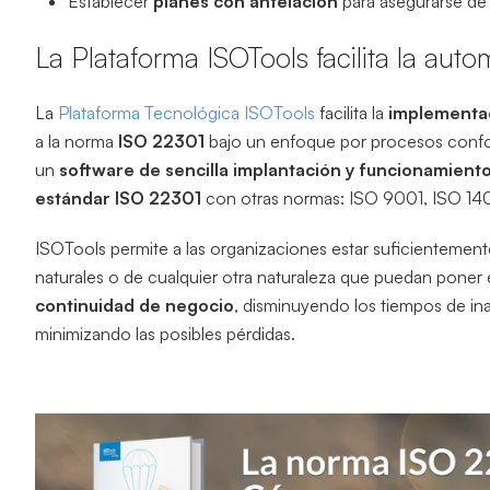
Establecer
planes con antelación
para asegurarse de 
La Plataforma ISOTools facilita la aut
La
Plataforma Tecnológica ISOTools
facilita la
implementac
a la norma
ISO 22301
bajo un enfoque por procesos conform
un
software de sencilla implantación y funcionamient
estándar ISO 22301
con otras normas: ISO 9001, ISO 1
ISOTools permite a las organizaciones estar suficientement
naturales o de cualquier otra naturaleza que puedan poner 
continuidad de negocio
, disminuyendo los tiempos de ina
minimizando las posibles pérdidas.