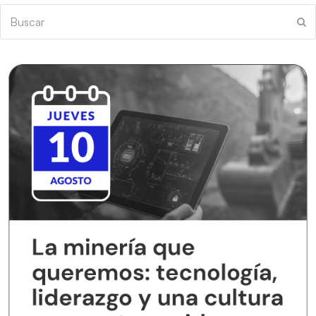
Buscar
En