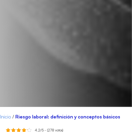
Inicio
/
Riesgo laboral: definición y conceptos básicos
4.2/5 - (278 votos)