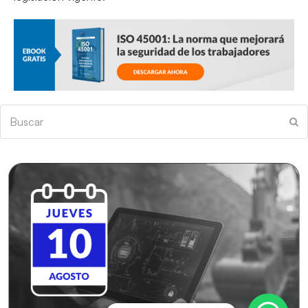
Buscar
En