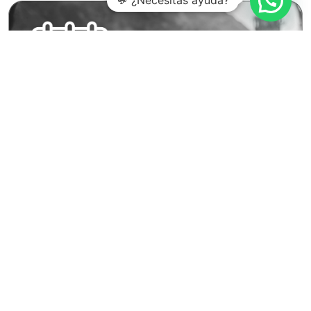
💬 ¿Necesitas ayuda?