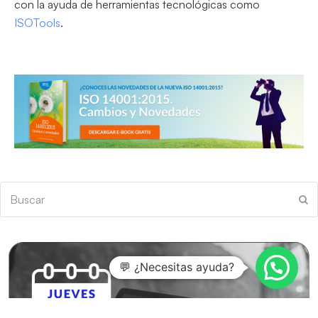
con la ayuda de herramientas tecnológicas como
ISOTools
.
Buscar
En
💬 ¿Necesitas ayuda?