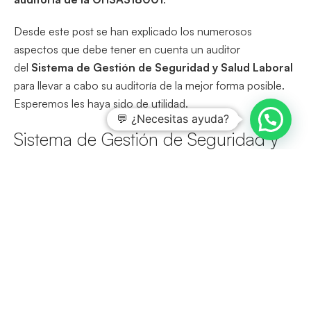
Desde este post se han explicado los numerosos
aspectos que debe tener en cuenta un auditor
del
Sistema de Gestión de Seguridad y Salud Laboral
para llevar a cabo su auditoría de la mejor forma posible.
Esperemos les haya sido de utilidad.
💬 ¿Necesitas ayuda?
Sistema de Gestión de Seguridad y
Salud Ocupacional
El
Sistema de
Gestión de Seguridad y Salud
Ocupacional,
es uno de los sistemas que permite que la
seguridad y los riesgos de una organización estén
controlados. Para conocer más puedes
visitar:
https://isotools.org/normas/riesgos-y-
seguridad/