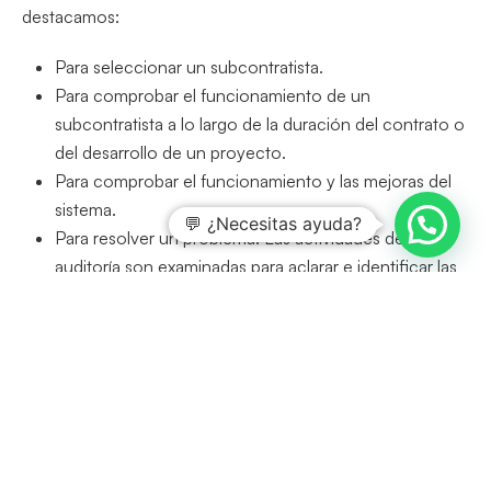
destacamos:
Para seleccionar un subcontratista.
Para comprobar el funcionamiento de un
subcontratista a lo largo de la duración del contrato o
del desarrollo de un proyecto.
Para comprobar el funcionamiento y las mejoras del
sistema.
💬 ¿Necesitas ayuda?
Para resolver un problema. Las actividades de esta
auditoría son examinadas para aclarar e identificar las
causas de un problema en el
Sistema de Gestión de
Seguridad y Salud en el Trabajo basado en la
norma OHSAS18001
.
Para obtener la certificación del sistema
OHSAS
18001
.
Las actividades de auditoría, incluyendo los tres tipos
anteriormente mencionados, del
Sistema de Gestión de