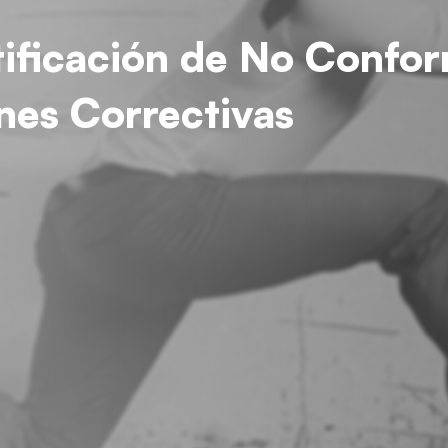
ificación de No Confor
nes Correctivas