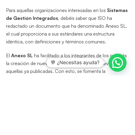
Para aquellas organizaciones interesadas en los
Sistemas
de Gestión Integrados
, debéis saber que ISO ha
redactado un documento que ha denominado Anexo SL,
el cual proporciona a sus estándares una estructura
idéntica, con definiciones y términos comunes.
El
Anexo SL
ha facilitado a los integrantes de los comités
💬 ¿Necesitas ayuda?
la creación de nuevas normas de gestión y la revisión de
aquellas ya publicadas. Con esto, se fomenta la
implementación de numerosos estándares internacionales
de gestión en las organizaciones, de un modo integrador
y reduciendo la dificultad que hasta el momento esto
suponía.
Si desea conocer una información adicional sobre los
SIG, puede consultar el siguiente link:
https://isotools.org/normas/sistemas-integrados/