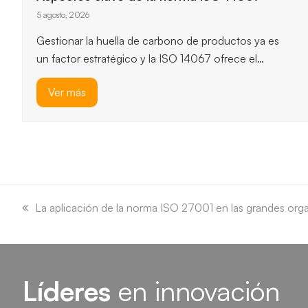
ISO 14064-1
3 agosto, 2026
ISO 14064-1 ofrece un marco robusto para
cuantificar y reportar emisiones de gases de efecto
invernadero, y permite…
Ver más
previous
next
slide
slide
previous
La aplicación de la norma ISO 27001 en las grandes org
post:
Líderes
en innovación