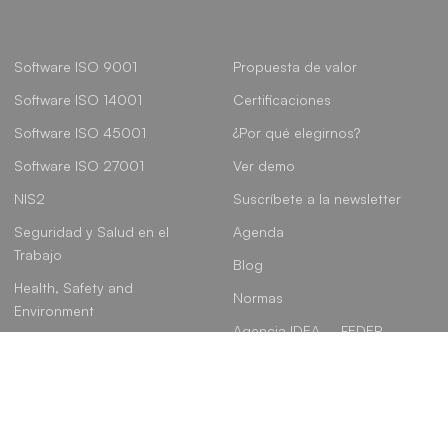
Software ISO 9001
Propuesta de valor
Software ISO 14001
Certificaciones
Software ISO 45001
¿Por qué elegirnos?
Software ISO 27001
Ver demo
NIS2
Suscríbete a la newsletter
Seguridad y Salud en el
Agenda
Trabajo
Blog
Health, Safety and
Normas
Environment
Agencia IDEA – FEDER
Gobierno, Riesgo y
Cumplimiento
Linkedin
Instagram
Youtube