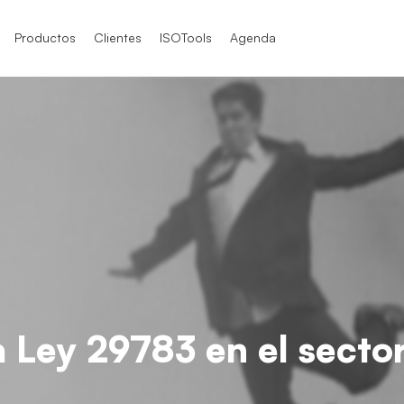
Productos
Clientes
ISOTools
Agenda
SO 9001
SO 9001
SO 9004
O / IEC 17025
TF 16949
O / IEC 17025
O 21001
 Ley 29783 en el sector