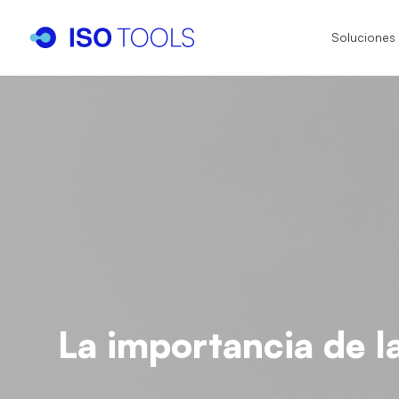
Soluciones
I
I
I
IS
IA
IS
IS
La importancia de la