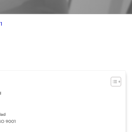
1
ad
d
dad
n ISO 9001