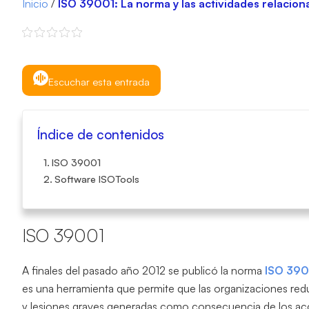
Inicio
/
ISO 39001: La norma y las actividades relaciona
Escuchar esta entrada
Índice de contenidos
ISO 39001
Software ISOTools
ISO 39001
A finales del pasado año 2012 se publicó la norma
I
SO 390
es una herramienta que permite que las organizaciones re
y lesiones graves generadas como consecuencia de los acc