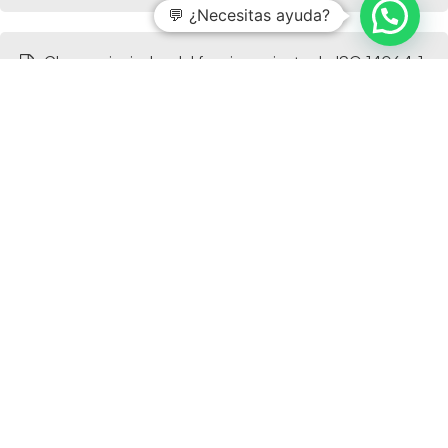
💬 ¿Necesitas ayuda?
Claves principales del funcionamiento de ISO 14064-1
Cómo preparar una auditoría de seguridad informática
en el sector público
Requisitos de seguridad para trabajar con la
Administración Pública
Cómo cumplir requisitos de ciberseguridad para
licitaciones públicas
¿Desea saber más?