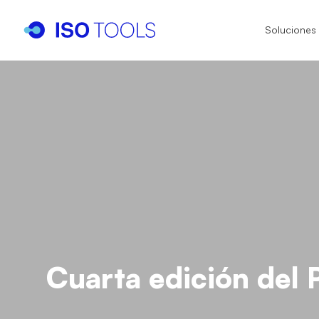
Soluciones
I
I
I
IS
IA
IS
IS
Cuarta edición del 