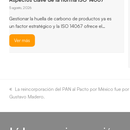
ISO 14064-1
3 agosto, 2026
ISO 14064-1 ofrece un marco robusto para
cuantificar y reportar emisiones de gases de efecto
invernadero, y permite…
Ver más
previous
next
slide
slide
previous
La reincorporación del PAN al Pacto por México fue por r
Gustavo Madero.
post: