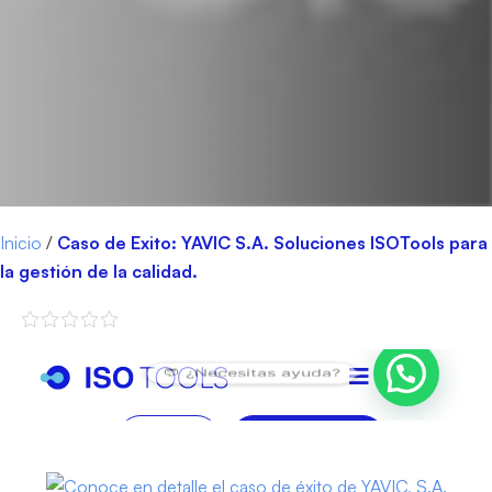
Inicio
/
Caso de Exito: YAVIC S.A. Soluciones ISOTools para
la gestión de la calidad.