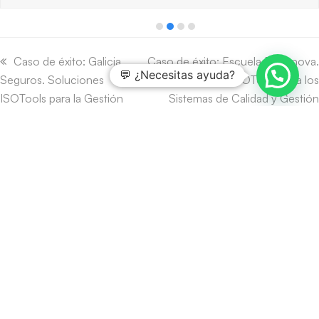
previous
next
slide
slide
previous
Caso de éxito: Galicia
next
Caso de éxito: Escuela Bonanova.
💬 ¿Necesitas ayuda?
Seguros. Soluciones
post:
post:
Soluciones ISOTools para los
ISOTools para la Gestión
Sistemas de Calidad y Gestión
de la Calidad
Educativa.
Líderes
en innovación