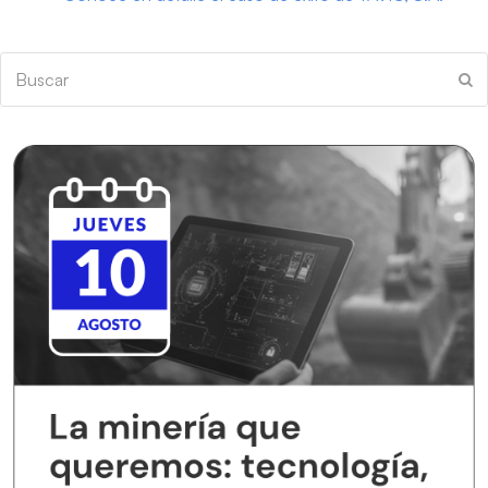
Buscar
En