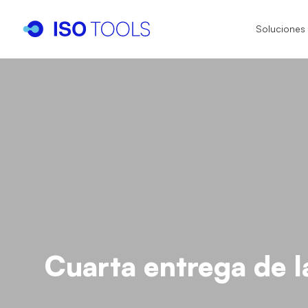
Soluciones
I
I
I
IS
IA
IS
IS
Cuarta entrega de