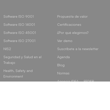
Software ISO 9001
Propuesta de valor
Software ISO 14001
Certificaciones
Software ISO 45001
¿Por qué elegirnos?
Software ISO 27001
Ver demo
NIS2
Suscríbete a la newsletter
Seguridad y Salud en el
Agenda
Trabajo
Blog
Health, Safety and
Normas
Environment
Agencia IDEA – FEDER
Gobierno, Riesgo y
Cumplimiento
Linkedin
Instagram
Youtube