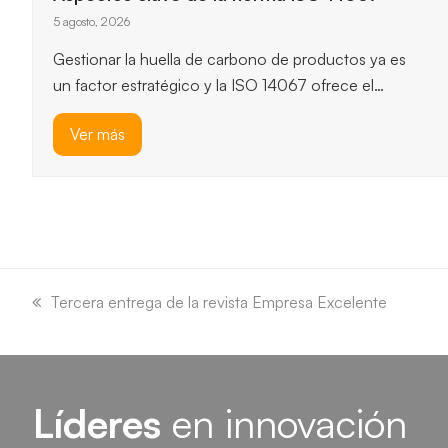
ISO 14064-1
3 agosto, 2026
ISO 14064-1 ofrece un marco robusto para
cuantificar y reportar emisiones de gases de efecto
invernadero, y permite…
Ver más
previous
next
slide
slide
previous
Tercera entrega de la revista Empresa Excelente
post:
Líderes
en innovación