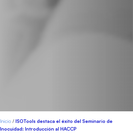
Inicio
/
ISOTools destaca el éxito del Seminario de
Inocuidad: Introducción al HACCP