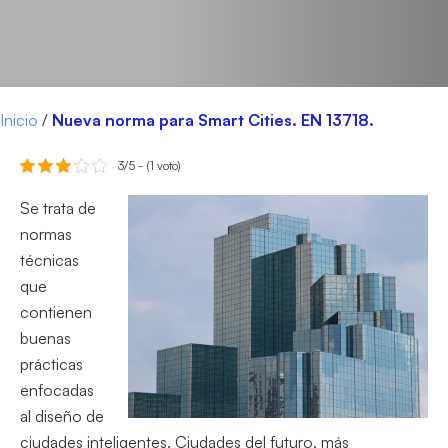
Inicio
/
Nueva norma para Smart Cities. EN 13718.
3/5 - (1 voto)
Se trata de
normas
técnicas
que
contienen
buenas
prácticas
enfocadas
al diseño de
ciudades inteligentes. Ciudades del futuro, más