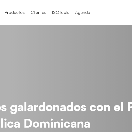
Productos
Clientes
ISOTools
Agenda
SO 9001
SO 9001
SO 9004
O / IEC 17025
TF 16949
O / IEC 17025
los galardonados con el 
O 21001
blica Dominicana