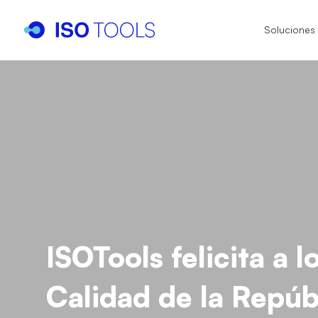
Soluciones
I
I
I
IS
IA
IS
ISOTools felicita a 
IS
Calidad de la Repú