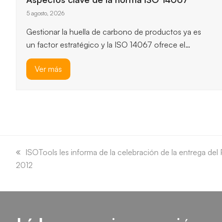
ISO 14064-1
3 agosto, 2026
ISO 14064-1 ofrece un marco robusto para
cuantificar y reportar emisiones de gases de efecto
invernadero, y permite…
Ver más
previous
next
slide
slide
previous
ISOTools les informa de la celebración de la entrega del
2012
post: