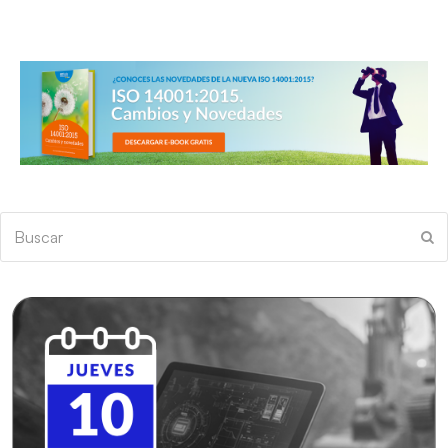
Buscar
En