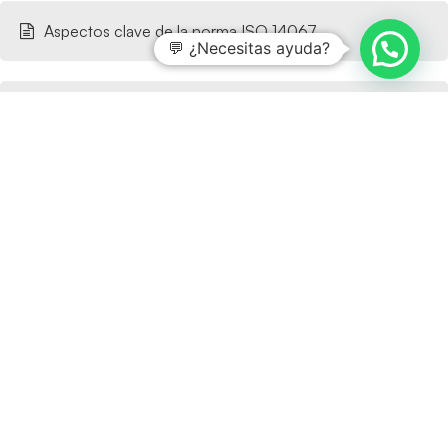
Aspectos clave de la norma ISO 14067
💬 ¿Necesitas ayuda?
Claves principales del funcionamiento de ISO 14064-1
Cómo preparar una auditoría de seguridad informática
en el sector público
Requisitos de seguridad para trabajar con la
Administración Pública
Cómo cumplir requisitos de ciberseguridad para
licitaciones públicas