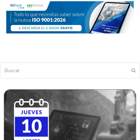
Buscar
En