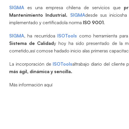
SIGMA
es una empresa chilena de servicios que
pr
Mantenimiento Industrial.
SIGMA
desde sus iniciosh
implementado y certificadola norma
ISO 9001
.
SIGMA
, ha recurridoa
ISOTools
como herramienta para
Sistema de Calidad
y hoy ha sido presentado de la m
cometido,así comose hadado inicio alas primeras capacitaci
La incorporación de
ISOTools
altrabajo diario del cliente 
más ágil, dinámica y sencilla.
Más información aquí