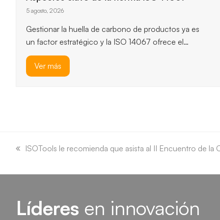
ISO 14064-1
3 agosto, 2026
ISO 14064-1 ofrece un marco robusto para
cuantificar y reportar emisiones de gases de efecto
invernadero, y permite…
Ver más
previous
next
slide
slide
previous
ISOTools le recomienda que asista al II Encuentro de la Ca
post:
Líderes
en innovación