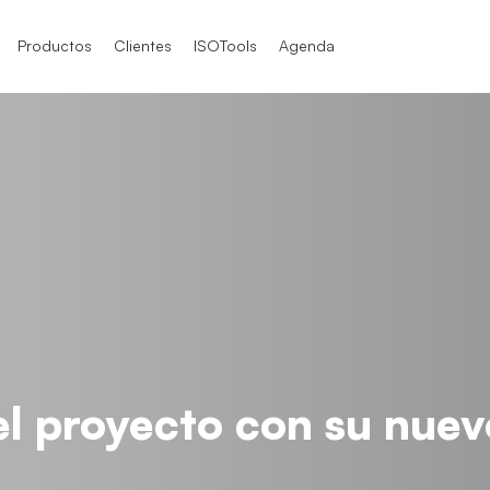
Productos
Clientes
ISOTools
Agenda
SO 9001
SO 9001
SO 9004
O / IEC 17025
TF 16949
O / IEC 17025
O 21001
 el proyecto con su nuev