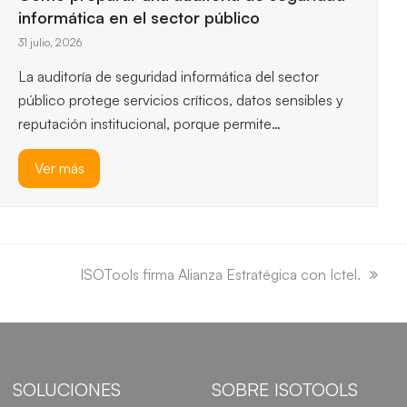
esenciales, así que entender los…
Ver más
next
ISOTools firma Alianza Estratégica con Ictel.
post:
SOLUCIONES
SOBRE ISOTOOLS