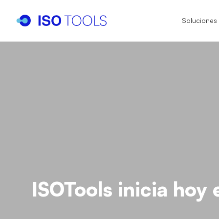
Soluciones
I
I
I
IS
IA
IS
IS
ISOTools inicia hoy