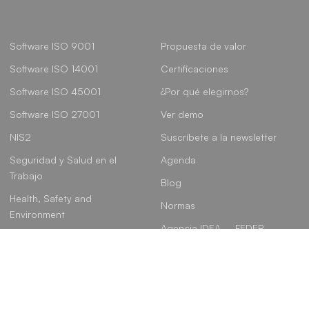
Software ISO 9001
Propuesta de valor
Software ISO 14001
Certificaciones
Software ISO 45001
¿Por qué elegirnos?
Software ISO 27001
Ver demo
NIS2
Suscríbete a la newsletter
Seguridad y Salud en el
Agenda
Trabajo
Blog
Health, Safety and
Normas
Environment
Agencia IDEA – FEDER
Gobierno, Riesgo y
Cumplimiento
Linkedin
Instagram
Youtube