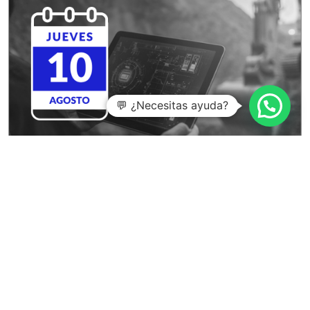
💬 ¿Necesitas ayuda?