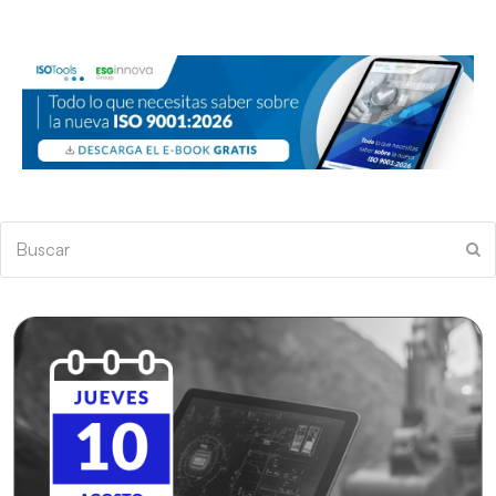
Buscar
En