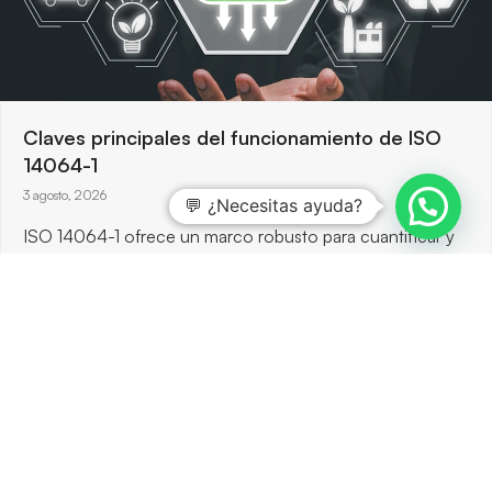
Claves principales del funcionamiento de ISO
14064-1
3 agosto, 2026
💬 ¿Necesitas ayuda?
ISO 14064-1 ofrece un marco robusto para cuantificar y
reportar emisiones de gases de efecto invernadero, y
permite…
Ver más
previous
next
slide
slide
previous
La Asociación
next
Entrega de los Reconocimientos de