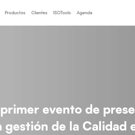
Productos
Clientes
ISOTools
Agenda
SO 9001
SO 9001
SO 9004
O / IEC 17025
TF 16949
O / IEC 17025
 primer evento de pres
O 21001
 gestión de la Calidad 