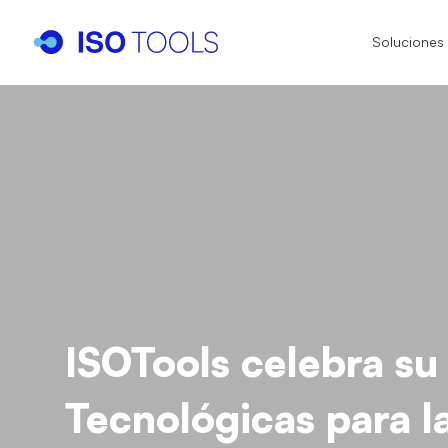
Soluciones
I
I
I
IS
IA
IS
ISOTools celebra su
IS
Tecnológicas para la