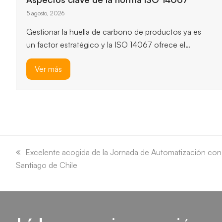
ISO 14064-1
3 agosto, 2026
ISO 14064-1 ofrece un marco robusto para
cuantificar y reportar emisiones de gases de efecto
invernadero, y permite…
Ver más
previous
next
slide
slide
previous
Excelente acogida de la Jornada de Automatización co
Santiago de Chile
post: