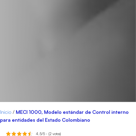
Inicio
/
MECI 1000, Modelo estándar de Control interno
para entidades del Estado Colombiano
4.5/5 - (2 votos)