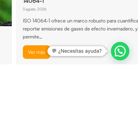
Claves principales del funcionamiento de ISO
14064-1
💬 ¿Necesitas ayuda?
3 agosto, 2026
ISO 14064-1 ofrece un marco robusto para cuantificar y
reportar emisiones de gases de efecto invernadero, y
permite…
Ver más
previous
next
slide
slide
previous
ISOTools arranca su
next
ISOTools le invita a conocer