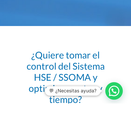
¿Quiere tomar el
control del Sistema
HSE / SSOMA y
optimizar costes y
💬 ¿Necesitas ayuda?
tiempo?
Solicite la llamada de uno de
nuestros consultores expertos