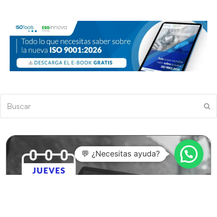
Buscar
En
💬 ¿Necesitas ayuda?